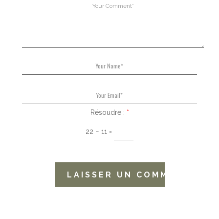
Résoudre :
*
22 − 11 =